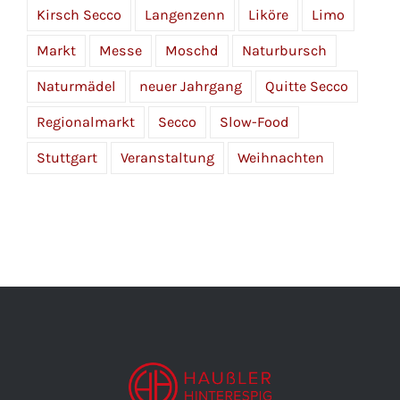
Kirsch Secco
Langenzenn
Liköre
Limo
Markt
Messe
Moschd
Naturbursch
Naturmädel
neuer Jahrgang
Quitte Secco
Regionalmarkt
Secco
Slow-Food
Stuttgart
Veranstaltung
Weihnachten