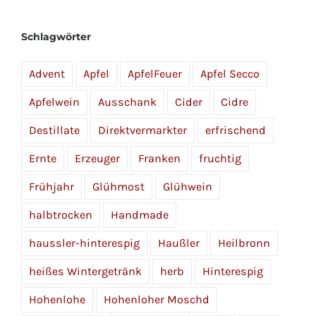
Schlagwörter
Advent
Apfel
ApfelFeuer
Apfel Secco
Apfelwein
Ausschank
Cider
Cidre
Destillate
Direktvermarkter
erfrischend
Ernte
Erzeuger
Franken
fruchtig
Frühjahr
Glühmost
Glühwein
halbtrocken
Handmade
haussler-hinterespig
Haußler
Heilbronn
heißes Wintergetränk
herb
Hinterespig
Hohenlohe
Hohenloher Moschd