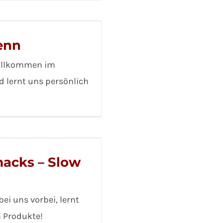
enn
Willkommen im
d lernt uns persönlich
acks – Slow
ei uns vorbei, lernt
n Produkte!