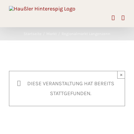
Skip
to
content
Startseite
Markt
Regionalmarkt Langenzenn
×
DIESE VERANSTALTUNG HAT BEREITS
STATTGEFUNDEN.