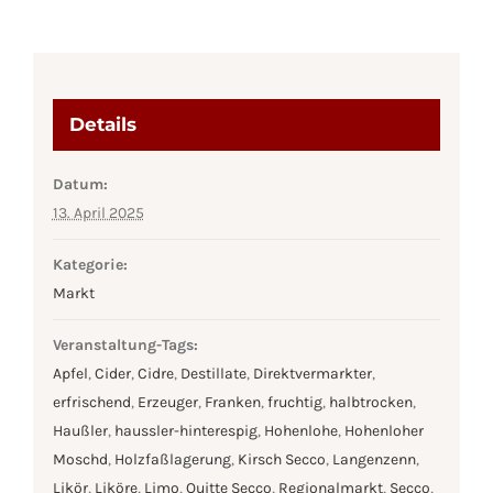
Details
Datum:
13. April 2025
Kategorie:
Markt
Veranstaltung-Tags:
Apfel
,
Cider
,
Cidre
,
Destillate
,
Direktvermarkter
,
erfrischend
,
Erzeuger
,
Franken
,
fruchtig
,
halbtrocken
,
Haußler
,
haussler-hinterespig
,
Hohenlohe
,
Hohenloher
Moschd
,
Holzfaßlagerung
,
Kirsch Secco
,
Langenzenn
,
Likör
,
Liköre
,
Limo
,
Quitte Secco
,
Regionalmarkt
,
Secco
,