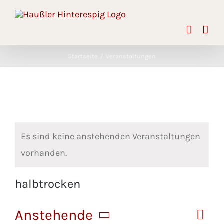
Skip
to
content
Startseite
Veranstaltungen
Es sind keine anstehenden Veranstaltungen
vorhanden.
halbtrocken
Anstehende
Veran
Liste