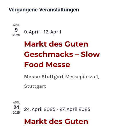
An
Ansic
Datum
Vergangene Veranstaltungen
wählen.
Na
Navig
APR.
9
9. April
-
12. April
2026
Markt des Guten
Geschmacks – Slow
Food Messe
Messe Stuttgart
Messepiazza 1,
Stuttgart
APR.
24
24. April 2025
-
27. April 2025
2025
Markt des Guten