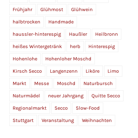
Frühjahr
Glühmost
Glühwein
halbtrocken
Handmade
haussler-hinterespig
Haußler
Heilbronn
heißes Wintergetränk
herb
Hinterespig
Hohenlohe
Hohenloher Moschd
Kirsch Secco
Langenzenn
Liköre
Limo
Markt
Messe
Moschd
Naturbursch
Naturmädel
neuer Jahrgang
Quitte Secco
Regionalmarkt
Secco
Slow-Food
Stuttgart
Veranstaltung
Weihnachten