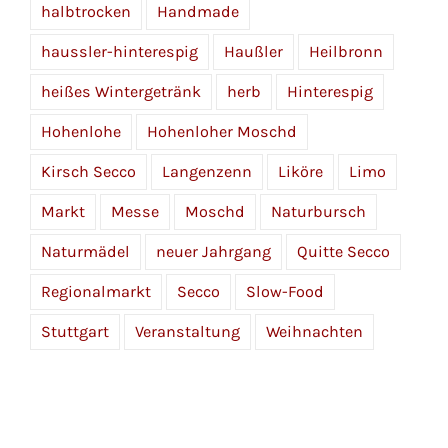
halbtrocken
Handmade
haussler-hinterespig
Haußler
Heilbronn
heißes Wintergetränk
herb
Hinterespig
Hohenlohe
Hohenloher Moschd
Kirsch Secco
Langenzenn
Liköre
Limo
Markt
Messe
Moschd
Naturbursch
Naturmädel
neuer Jahrgang
Quitte Secco
Regionalmarkt
Secco
Slow-Food
Stuttgart
Veranstaltung
Weihnachten