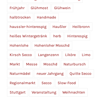
Frühjahr
Glühmost
Glühwein
halbtrocken
Handmade
haussler-hinterespig
Haußler
Heilbronn
heißes Wintergetränk
herb
Hinterespig
Hohenlohe
Hohenloher Moschd
Kirsch Secco
Langenzenn
Liköre
Limo
Markt
Messe
Moschd
Naturbursch
Naturmädel
neuer Jahrgang
Quitte Secco
Regionalmarkt
Secco
Slow-Food
Stuttgart
Veranstaltung
Weihnachten