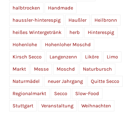
halbtrocken
Handmade
haussler-hinterespig
Haußler
Heilbronn
heißes Wintergetränk
herb
Hinterespig
Hohenlohe
Hohenloher Moschd
Kirsch Secco
Langenzenn
Liköre
Limo
Markt
Messe
Moschd
Naturbursch
Naturmädel
neuer Jahrgang
Quitte Secco
Regionalmarkt
Secco
Slow-Food
Stuttgart
Veranstaltung
Weihnachten