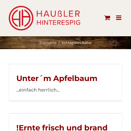
Skip
to
content
Startseite
Schlagwort:
Natur
Unter´m Apfelbaum
...einfach herrlich...
!Ernte frisch und brand