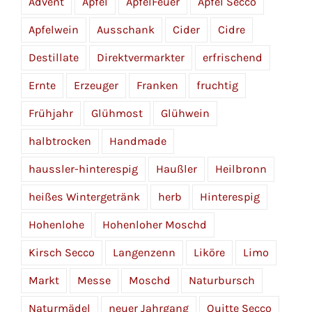
Advent
Apfel
ApfelFeuer
Apfel Secco
Apfelwein
Ausschank
Cider
Cidre
Destillate
Direktvermarkter
erfrischend
Ernte
Erzeuger
Franken
fruchtig
Frühjahr
Glühmost
Glühwein
halbtrocken
Handmade
haussler-hinterespig
Haußler
Heilbronn
heißes Wintergetränk
herb
Hinterespig
Hohenlohe
Hohenloher Moschd
Kirsch Secco
Langenzenn
Liköre
Limo
Markt
Messe
Moschd
Naturbursch
Naturmädel
neuer Jahrgang
Quitte Secco