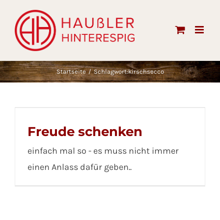
Skip
to
content
Startseite
Schlagwort:
kirschsecco
Freude schenken
einfach mal so - es muss nicht immer
einen Anlass dafür geben..