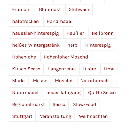
Frühjahr
Glühmost
Glühwein
halbtrocken
Handmade
haussler-hinterespig
Haußler
Heilbronn
heißes Wintergetränk
herb
Hinterespig
Hohenlohe
Hohenloher Moschd
Kirsch Secco
Langenzenn
Liköre
Limo
Markt
Messe
Moschd
Naturbursch
Naturmädel
neuer Jahrgang
Quitte Secco
Regionalmarkt
Secco
Slow-Food
Stuttgart
Veranstaltung
Weihnachten