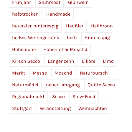
Frühjahr
Glühmost
Glühwein
halbtrocken
Handmade
haussler-hinterespig
Haußler
Heilbronn
heißes Wintergetränk
herb
Hinterespig
Hohenlohe
Hohenloher Moschd
Kirsch Secco
Langenzenn
Liköre
Limo
Markt
Messe
Moschd
Naturbursch
Naturmädel
neuer Jahrgang
Quitte Secco
Regionalmarkt
Secco
Slow-Food
Stuttgart
Veranstaltung
Weihnachten