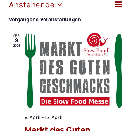
Anstehende
Veran
An
Liste
Ansic
Datum
Vergangene Veranstaltungen
wählen.
Na
Navig
APR.
9
2026
9. April
-
12. April
Markt des Guten