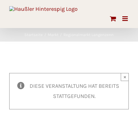
Skip
to
content
Startseite
Markt
Regionalmarkt Langenzenn
×
DIESE VERANSTALTUNG HAT BEREITS
STATTGEFUNDEN.