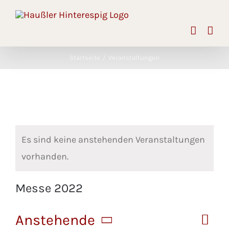
Skip
to
content
Startseite
Veranstaltungen
Es sind keine anstehenden Veranstaltungen
vorhanden.
Messe 2022
Anstehende
Veran
Liste