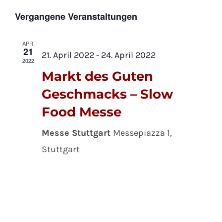
An
Ansic
Datum
Vergangene Veranstaltungen
wählen.
Na
Navig
APR.
21
21. April 2022
-
24. April 2022
2022
Markt des Guten
Geschmacks – Slow
Food Messe
Messe Stuttgart
Messepiazza 1,
Stuttgart